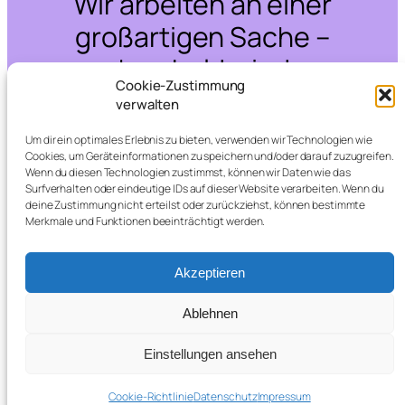
Wir arbeiten an einer
großartigen Sache –
schau bald wieder
Cookie-Zustimmung
vorbei!
verwalten
Um dir ein optimales Erlebnis zu bieten, verwenden wir Technologien wie
Cookies, um Geräteinformationen zu speichern und/oder darauf zuzugreifen.
Wenn du diesen Technologien zustimmst, können wir Daten wie das
Surfverhalten oder eindeutige IDs auf dieser Website verarbeiten. Wenn du
deine Zustimmung nicht erteilst oder zurückziehst, können bestimmte
Merkmale und Funktionen beeinträchtigt werden.
Akzeptieren
Ablehnen
Einstellungen ansehen
Cookie-Richtlinie
Datenschutz
Impressum