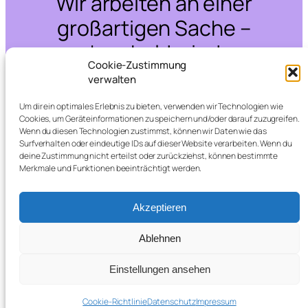
Wir arbeiten an einer
großartigen Sache –
schau bald wieder
Cookie-Zustimmung
vorbei!
verwalten
Um dir ein optimales Erlebnis zu bieten, verwenden wir Technologien wie
Cookies, um Geräteinformationen zu speichern und/oder darauf zuzugreifen.
Wenn du diesen Technologien zustimmst, können wir Daten wie das
Surfverhalten oder eindeutige IDs auf dieser Website verarbeiten. Wenn du
deine Zustimmung nicht erteilst oder zurückziehst, können bestimmte
Merkmale und Funktionen beeinträchtigt werden.
Akzeptieren
Ablehnen
Einstellungen ansehen
Cookie-Richtlinie
Datenschutz
Impressum