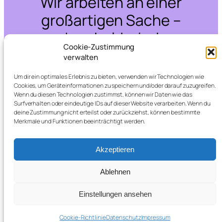
Wir arbeiten an einer
großartigen Sache –
schau bald wieder
Cookie-Zustimmung
vorbei!
verwalten
Um dir ein optimales Erlebnis zu bieten, verwenden wir Technologien wie
Cookies, um Geräteinformationen zu speichern und/oder darauf zuzugreifen.
Wenn du diesen Technologien zustimmst, können wir Daten wie das
Surfverhalten oder eindeutige IDs auf dieser Website verarbeiten. Wenn du
deine Zustimmung nicht erteilst oder zurückziehst, können bestimmte
Merkmale und Funktionen beeinträchtigt werden.
Akzeptieren
Ablehnen
Einstellungen ansehen
Cookie-Richtlinie
Datenschutz
Impressum