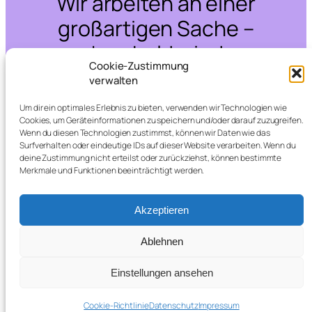
Wir arbeiten an einer
großartigen Sache –
schau bald wieder
Cookie-Zustimmung
vorbei!
verwalten
Um dir ein optimales Erlebnis zu bieten, verwenden wir Technologien wie
Cookies, um Geräteinformationen zu speichern und/oder darauf zuzugreifen.
Wenn du diesen Technologien zustimmst, können wir Daten wie das
Surfverhalten oder eindeutige IDs auf dieser Website verarbeiten. Wenn du
deine Zustimmung nicht erteilst oder zurückziehst, können bestimmte
Merkmale und Funktionen beeinträchtigt werden.
Akzeptieren
Ablehnen
Einstellungen ansehen
Cookie-Richtlinie
Datenschutz
Impressum