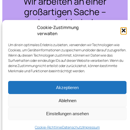
Wir arbeiten an einer
großartigen Sache –
schau bald wieder
Cookie-Zustimmung
vorbei!
verwalten
Um dir ein optimales Erlebnis zu bieten, verwenden wir Technologien wie
Cookies, um Geräteinformationen zu speichern und/oder darauf zuzugreifen.
Wenn du diesen Technologien zustimmst, können wir Daten wie das
Surfverhalten oder eindeutige IDs auf dieser Website verarbeiten. Wenn du
deine Zustimmung nicht erteilst oder zurückziehst, können bestimmte
Merkmale und Funktionen beeinträchtigt werden.
Akzeptieren
Ablehnen
Einstellungen ansehen
Cookie-Richtlinie
Datenschutz
Impressum