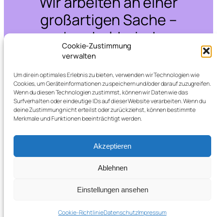
Wir arbeiten an einer
großartigen Sache –
schau bald wieder
Cookie-Zustimmung
vorbei!
verwalten
Um dir ein optimales Erlebnis zu bieten, verwenden wir Technologien wie
Cookies, um Geräteinformationen zu speichern und/oder darauf zuzugreifen.
Wenn du diesen Technologien zustimmst, können wir Daten wie das
Surfverhalten oder eindeutige IDs auf dieser Website verarbeiten. Wenn du
deine Zustimmung nicht erteilst oder zurückziehst, können bestimmte
Merkmale und Funktionen beeinträchtigt werden.
Akzeptieren
Ablehnen
Einstellungen ansehen
Cookie-Richtlinie
Datenschutz
Impressum