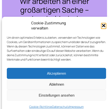
Wir arbeiten an einer
großartigen Sache –
schau bald wieder
Cookie-Zustimmung
vorbei!
verwalten
Um dir ein optimales Erlebnis zu bieten, verwenden wir Technologien wie
Cookies, um Geräteinformationen zu speichern und/oder darauf zuzugreifen.
Wenn du diesen Technologien zustimmst, können wir Daten wie das
Surfverhalten oder eindeutige IDs auf dieser Website verarbeiten. Wenn du
deine Zustimmung nicht erteilst oder zurückziehst, können bestimmte
Merkmale und Funktionen beeinträchtigt werden.
Akzeptieren
Ablehnen
Einstellungen ansehen
Cookie-Richtlinie
Datenschutz
Impressum