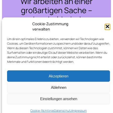
Wir arbeiten an einer
großartigen Sache –
schau bald wieder
Cookie-Zustimmung
vorbei!
verwalten
Um dir ein optimales Erlebnis zu bieten, verwenden wir Technologien wie
Cookies, um Geräteinformationen zu speichern und/oder darauf zuzugreifen.
Wenn du diesen Technologien zustimmst, können wir Daten wie das
Surfverhalten oder eindeutige IDs auf dieser Website verarbeiten. Wenn du
deine Zustimmung nicht erteilst oder zurückziehst, können bestimmte
Merkmale und Funktionen beeinträchtigt werden.
Akzeptieren
Ablehnen
Einstellungen ansehen
Cookie-Richtlinie
Datenschutz
Impressum