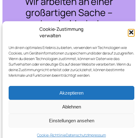
Wir arbeiten an einer
großartigen Sache –
schau bald wieder
Cookie-Zustimmung
vorbei!
verwalten
Um dir ein optimales Erlebnis zu bieten, verwenden wir Technologien wie
Cookies, um Geräteinformationen zu speichern und/oder darauf zuzugreifen.
Wenn du diesen Technologien zustimmst, können wir Daten wie das
Surfverhalten oder eindeutige IDs auf dieser Website verarbeiten. Wenn du
deine Zustimmung nicht erteilst oder zurückziehst, können bestimmte
Merkmale und Funktionen beeinträchtigt werden.
Akzeptieren
Ablehnen
Einstellungen ansehen
Cookie-Richtlinie
Datenschutz
Impressum