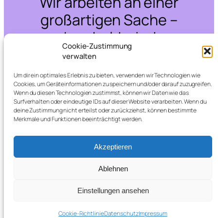
Wir arbeiten an einer
großartigen Sache –
schau bald wieder
Cookie-Zustimmung
vorbei!
verwalten
Um dir ein optimales Erlebnis zu bieten, verwenden wir Technologien wie
Cookies, um Geräteinformationen zu speichern und/oder darauf zuzugreifen.
Wenn du diesen Technologien zustimmst, können wir Daten wie das
Surfverhalten oder eindeutige IDs auf dieser Website verarbeiten. Wenn du
deine Zustimmung nicht erteilst oder zurückziehst, können bestimmte
Merkmale und Funktionen beeinträchtigt werden.
Akzeptieren
Ablehnen
Einstellungen ansehen
Cookie-Richtlinie
Datenschutz
Impressum