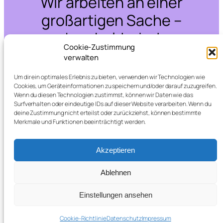
Wir arbeiten an einer
großartigen Sache –
schau bald wieder
Cookie-Zustimmung
vorbei!
verwalten
Um dir ein optimales Erlebnis zu bieten, verwenden wir Technologien wie
Cookies, um Geräteinformationen zu speichern und/oder darauf zuzugreifen.
Wenn du diesen Technologien zustimmst, können wir Daten wie das
Surfverhalten oder eindeutige IDs auf dieser Website verarbeiten. Wenn du
deine Zustimmung nicht erteilst oder zurückziehst, können bestimmte
Merkmale und Funktionen beeinträchtigt werden.
Akzeptieren
Ablehnen
Einstellungen ansehen
Cookie-Richtlinie
Datenschutz
Impressum