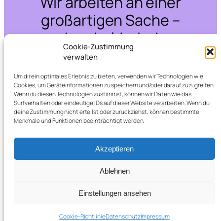
Wir arbeiten an einer
großartigen Sache –
schau bald wieder
Cookie-Zustimmung
vorbei!
verwalten
Um dir ein optimales Erlebnis zu bieten, verwenden wir Technologien wie
Cookies, um Geräteinformationen zu speichern und/oder darauf zuzugreifen.
Wenn du diesen Technologien zustimmst, können wir Daten wie das
Surfverhalten oder eindeutige IDs auf dieser Website verarbeiten. Wenn du
deine Zustimmung nicht erteilst oder zurückziehst, können bestimmte
Merkmale und Funktionen beeinträchtigt werden.
Akzeptieren
Ablehnen
Einstellungen ansehen
Cookie-Richtlinie
Datenschutz
Impressum