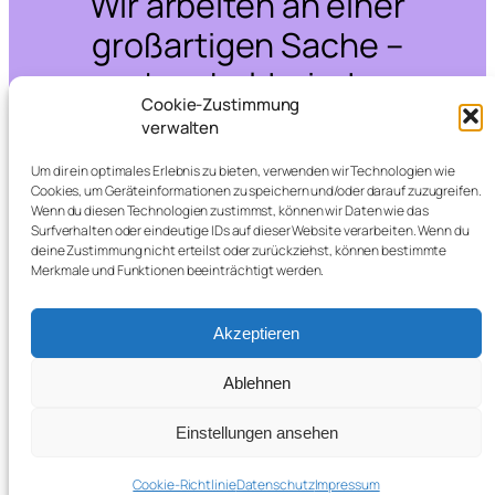
Wir arbeiten an einer
großartigen Sache –
schau bald wieder
Cookie-Zustimmung
vorbei!
verwalten
Um dir ein optimales Erlebnis zu bieten, verwenden wir Technologien wie
Cookies, um Geräteinformationen zu speichern und/oder darauf zuzugreifen.
Wenn du diesen Technologien zustimmst, können wir Daten wie das
Surfverhalten oder eindeutige IDs auf dieser Website verarbeiten. Wenn du
deine Zustimmung nicht erteilst oder zurückziehst, können bestimmte
Merkmale und Funktionen beeinträchtigt werden.
Akzeptieren
Ablehnen
Einstellungen ansehen
Cookie-Richtlinie
Datenschutz
Impressum